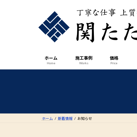
コ
ナ
ン
ビ
テ
ゲ
ン
ー
ツ
シ
へ
ョ
ス
ン
ホーム
施工事例
価格
キ
に
Home
Works
Price
ッ
移
プ
動
ホーム
新着情報
お知らせ